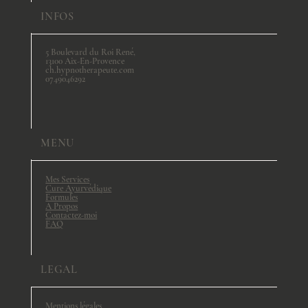
INFOS
5 Boulevard du Roi René,
13100 Aix-En-Provence
ch.hypnotherapeute.com
0749046292
MENU
Mes Services
Cure Ayurvédique
Formules
A Propos
Contactez-moi
FAQ
LEGAL
Mentions légales