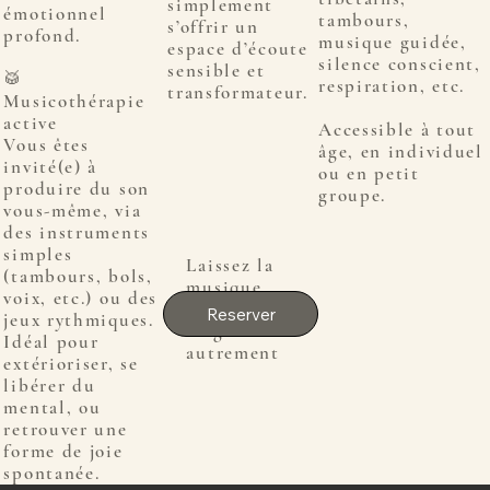
simplement
émotionnel
tambours,
s’offrir un
profond.
musique guidée,
espace d’écoute
silence conscient,
sensible et
🥁
respiration, etc.
transformateur.
Musicothérapie
active
Accessible à tout
Vous êtes
âge, en individuel
invité(e) à
ou en petit
produire du son
groupe.
vous-même, via
des instruments
simples
Laissez la
(tambours, bols,
musique
voix, etc.) ou des
vous
Reserver
jeux rythmiques.
soigner
Idéal pour
autrement
extérioriser, se
libérer du
mental, ou
retrouver une
forme de joie
spontanée.