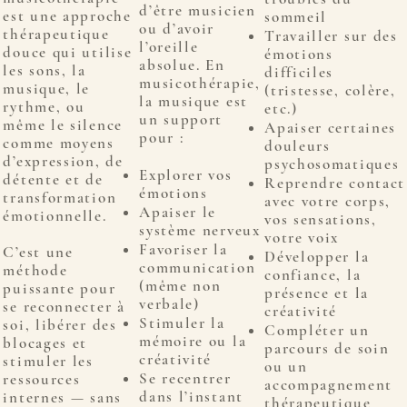
d’être musicien
est une approche
sommeil
ou d’avoir
thérapeutique
Travailler sur des
l’oreille
douce qui utilise
émotions
absolue. En
les sons, la
difficiles
musicothérapie,
musique, le
(tristesse, colère,
la musique est
rythme, ou
etc.)
un support
même le silence
Apaiser certaines
pour :
comme moyens
douleurs
d’expression, de
psychosomatiques
Explorer vos
détente et de
Reprendre contact
émotions
transformation
avec votre corps,
Apaiser le
émotionnelle.
vos sensations,
système nerveux
votre voix
Favoriser la
C’est une
Développer la
communication
méthode
confiance, la
(même non
puissante pour
présence et la
verbale)
se reconnecter à
créativité
Stimuler la
soi, libérer des
Compléter un
mémoire ou la
blocages et
parcours de soin
créativité
stimuler les
ou un
Se recentrer
ressources
accompagnement
dans l’instant
internes — sans
thérapeutique