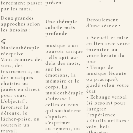
présent
forcément passer
par les mots.
Deux grandes
Déroulement
Une thérapie
approches selon
d’une séance :
subtile mais
les besoins :
profonde
• Accueil et mise
🎧
en lien avec votre
musique a un
Musicothérapie
intention ou
pouvoir unique
réceptive
votre besoin du
: elle agit au-
Vous écoutez des
jour
delà des mots,
sons, des
• Temps de
sur les
instruments, ou
musique (écoute
émotions, la
des musiques
ou pratique),
mémoire et le
choisies ou
guidé selon votre
corps. La
jouées en direct
état
musicothérapie
pour vous.
• Échange verbal
s’adresse à
L’objectif :
(si besoin) pour
celles et ceux
favoriser la
intégrer
qui souhaitent
détente, le
l’expérience
s’apaiser,
lâcher-prise, ou
• Outils utilisés :
s’exprimer
soutenir un
voix, bols
autrement, ou
travail
tibétains,