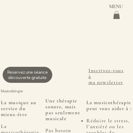
MENU
Inscrivez-vous
Reservez une séance
à
découverte gratuite
ma newsletter
Musicothérapie
Une thérapie
La musique au
La musicothérapie
sonore, mais
service du
peut vous aider à :
pas seulement
mieux-être
musicale
Réduire le stress,
La
l’anxiété ou les
Pas besoin
musicothérapie
troubles du