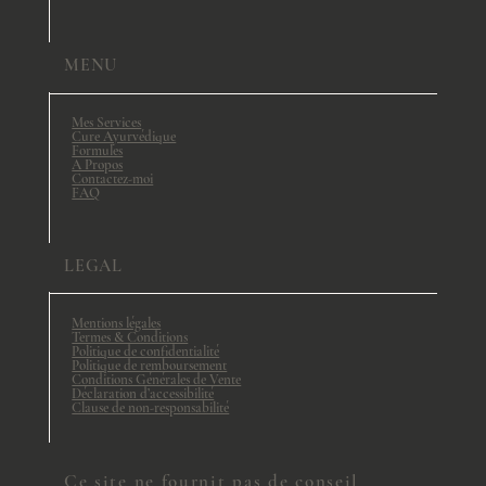
MENU
Mes Services
Cure Ayurvédique
Formules
A Propos
Contactez-moi
FAQ
LEGAL
Mentions légales
Termes & Conditions
Politique de confidentialité
Politique de remboursement
Conditions Générales de Vente
Déclaration d’accessibilité
Clause de non-responsabilité
Ce site ne fournit pas de conseil