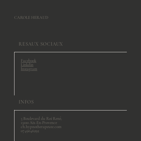
CAROLE HERAUD
RESAUX SOCIAUX
Facebook
Linkdin
Instagram
INFOS
5 Boulevard du Roi René,
13100 Aix-En-Provence
ch.hypnotherapeute.com
0749046292