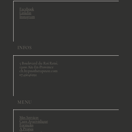
Facebook
Linkdin
Instagram
INFOS
5 Boulevard du Roi René,
13100 Aix-En-Provence
ch.hypnotherapeute.com
0749046292
MENU
Mes Services
Cure Ayurvédique
Formules
A Propos