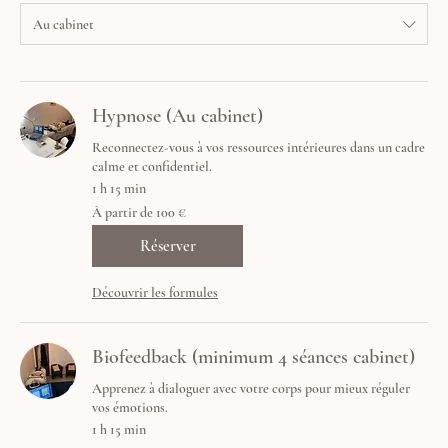
Au cabinet
Hypnose (Au cabinet)
Reconnectez-vous à vos ressources intérieures dans un cadre
calme et confidentiel.
1 h 15 min
À
À partir de 100 €
partir
de
100
Réserver
euros
Découvrir les formules
Biofeedback (minimum 4 séances cabinet)
Apprenez à dialoguer avec votre corps pour mieux réguler
vos émotions.
1 h 15 min
120