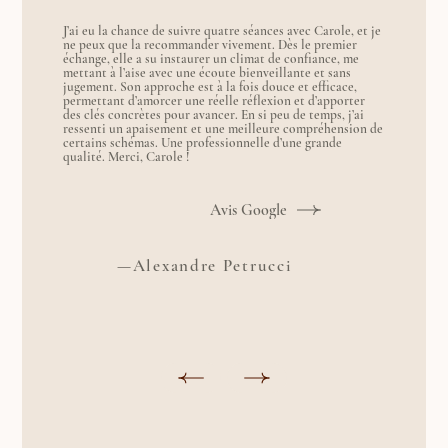
J’ai eu la chance de suivre quatre séances avec Carole, et je
ne peux que la recommander vivement. Dès le premier
échange, elle a su instaurer un climat de confiance, me
mettant à l’aise avec une écoute bienveillante et sans
jugement. Son approche est à la fois douce et efficace,
permettant d’amorcer une réelle réflexion et d’apporter
des clés concrètes pour avancer. En si peu de temps, j’ai
ressenti un apaisement et une meilleure compréhension de
certains schémas. Une professionnelle d’une grande
qualité. Merci, Carole !
Avis Google
—Alexandre Petrucci