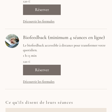
120 €
euros
Réserver
Découvrir les formules
Biofeedback (minimum 4 séances en ligne)
Le biofeedback accessible à distance pour transformer votre
quotidien.
1 h 15 min
120
120 €
euros
Réserver
Découvrir les formules
Ce qu’ils disent de leurs séances