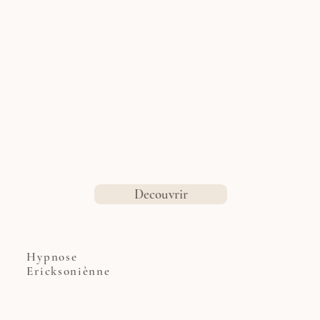
Decouvrir
Hypnose
Ericksoniènne