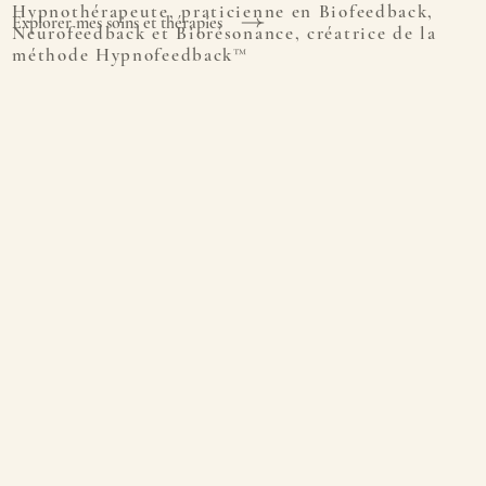
Hypnothérapeute, praticienne en Biofeedback,
Explorer mes soins et thérapies
Neurofeedback et Biorésonance, créatrice de la
méthode Hypnofeedback™